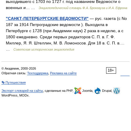
выходившего с 1703 по 1727 г. под названием Ведомости о
военных и… …
Энциклопедический словарь Ф.А. Брокгауза и И.А. Ефрона
"САНКТ-ПЕТЕРБУРГСКИЕ ВЕДОМОСТИ"
— рус. газета (с No
187 за 1914 Петроградские ведомости ). Выходила в
Петербурге с 1728 (при Академии наук) 2 раза в неделю, а с
1800 ежедневно. Среди первых редакторов С. П. в. Г. Ф.
Миллер, Я. Я. Штеллин, М. В. Ломоносов. Для 18 в. С. П. в.…
…
Советская историческая энциклопедия
© Академик, 2000-2026
18+
Обратная связь:
Техподдержка
,
Реклама на сайте
👣 Путешествия
Экспорт словарей на сайты
, сделанные на PHP,
Joomla,
Drupal,
WordPress, MODx.