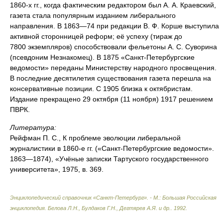
1860-х гг., когда фактическим редактором был А. А. Краевский,
газета стала популярным изданием либерального
направления. В 1863—74 при редакции В. Ф. Корше выступила
активной сторонницей реформ; её успеху (тираж до
7800 экземпляров) способствовали фельетоны А. С. Суворина
(псевдоним Незнакомец). В 1875 «Санкт-Петербургские
ведомости» переданы Министерству народного просвещения.
В последние десятилетия существования газета перешла на
консервативные позиции. С 1905 близка к октябристам.
Издание прекращено 29 октября (11 ноября) 1917 решением
ПВРК.
Литература:
Рейфман П. С., К проблеме эволюции либеральной
журналистики в 1860-е гг. («Санкт-Петербургские ведомости».
1863—1874), «Учёные записки Тартуского государственного
университета», 1975, в. 369.
Энциклопедический справочник «Санкт-Петербург». - М.: Большая Российская
энциклопедия
.
Белова Л.Н., Булдаков Г.Н., Дегтярев А.Я. и др.
.
1992
.